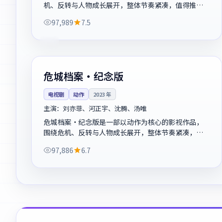
机、反转与人物成长展开，整体节奏紧凑，值得推荐
观看。
97,989
7.5
132分钟
杜比
英国
危城档案·纪念版
电视剧
动作
2023
年
主演：
刘亦菲、河正宇、沈腾、汤唯
危城档案·纪念版是一部以动作为核心的影视作品，
围绕危机、反转与人物成长展开，整体节奏紧凑，值
得推荐观看。
97,886
6.7