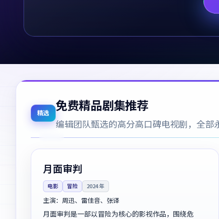
免费精品剧集推荐
精选
编辑团队甄选的高分高口碑电视剧，全部
142分钟
连载中
美国
月面审判
电影
冒险
2024
年
主演：
周迅、雷佳音、张译
月面审判是一部以冒险为核心的影视作品，围绕危