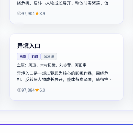
绕危机、反转与人物成长展开，整体节奏紧凑，值得
推荐观看。
97,904
8.9
101分钟
4K
韩国
异境入口
电影
犯罪
2023
年
主演：
周迅、木村拓哉、刘亦菲、河正宇
异境入口是一部以犯罪为核心的影视作品，围绕危
机、反转与人物成长展开，整体节奏紧凑，值得推荐
观看。
97,884
6.0