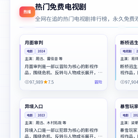
热门免费电视剧
热播
全网在追的热门电视剧排行榜，永久免费
99:12
连载中
4K
美国
中国
月面审判
断桥逃
电影
2024
电视剧
主演：
周迅、雷佳音 等
主演：
易
月面审判是一部以冒险为核心的影视作
断桥逃生
品，围绕危机、反转与人物成长展开，整
视作品，
体节奏紧凑，值得推荐观看。
开，整体
97,989
7.5
冒险
97,90
99:00
4K
独播
韩国
英国
异境入口
暴雪玩
电影
2023
电影
20
主演：
周迅、木村拓哉 等
主演：
梁
异境入口是一部以犯罪为核心的影视作
暴雪玩家
品，围绕危机、反转与人物成长展开，整
视作品，