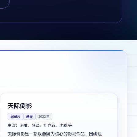
120分钟
独播
英国
天际倒影
纪录片
悬疑
2022
年
主演：
汤唯、张译、刘亦菲、沈腾 等
天际倒影是一部以悬疑为核心的影视作品，围绕危