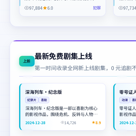
体节奏紧凑，值得推荐观看。
开，整体
97,884
6.0
犯罪
97,73
最新免费剧集上线
上新
第一时间收录全网新上线剧集，0 元追剧
高分
高分
中国
NEW
英国
深海列车·纪念版
零号证
纪录片
喜剧
动漫
喜
深海列车·纪念版是一部以喜剧为核心
零号证
的影视作品，围绕危机、反转与人物成
影视作
长展开，整体节奏紧凑，值得推荐观
展开，
2024-12-28
14,726
8.9
2024-12-
看。
杜比
热播