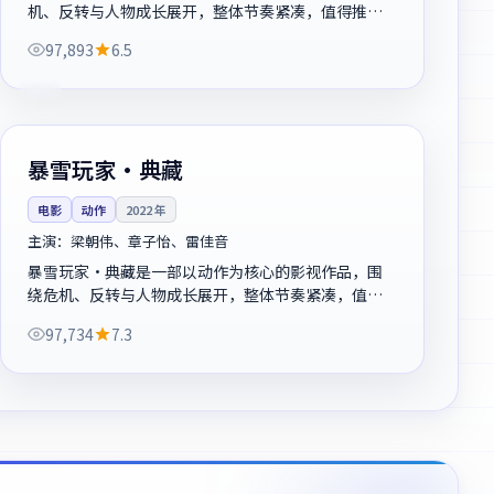
机、反转与人物成长展开，整体节奏紧凑，值得推荐
观看。
97,893
6.5
120分钟
独播
英国
暴雪玩家·典藏
电影
动作
2022
年
主演：
梁朝伟、章子怡、雷佳音
暴雪玩家·典藏是一部以动作为核心的影视作品，围
绕危机、反转与人物成长展开，整体节奏紧凑，值得
推荐观看。
97,734
7.3