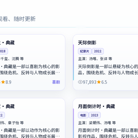
观看、随时更新
98:25
独播
英国
生·典藏
天际倒影
2018
纪录片
2022
烊千玺、沈腾 等
主演：
汤唯、张译 等
·典藏是一部以喜剧为核心的影
天际倒影是一部以悬疑为核心
围绕危机、反转与人物成长展
品，围绕危机、反转与人物成
节奏紧凑，值得推荐观看。
体节奏紧凑，值得推荐观看。
4
8.9
喜剧
97,893
6.5
99:30
连载中
韩国
家·典藏
月面倒计时·典藏
22
电影
2023
朝伟、章子怡 等
主演：
梁朝伟、汤唯 等
·典藏是一部以动作为核心的影
月面倒计时·典藏是一部以喜
围绕危机、反转与人物成长展
影视作品，围绕危机、反转与