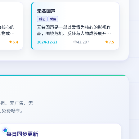
NEW
日本
NEW
无名回声
综艺
爱情
为核心的
无名回声是一部以爱情为核心的影视作
人物成长
品，围绕危机、反转与人物成长展开，
荐观看。
整体节奏紧凑，值得推荐观看。
6.4
2024-12-23
43,287
7.5
负担、无广告、无
久免费畅享。
每日同步更新