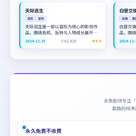
中国
NEW
日本
天际逃生
白昼交
综艺
冒险
动漫
喜
天际逃生是一部以冒险为核心的影视作
白昼交
品，围绕危机、反转与人物成长展开，
品，围
整体节奏紧凑，值得推荐观看。
整体节
2024-12-25
82,428
9.4
2024-12-
永免剧场专注「
套路的纯净
永久免费不收费