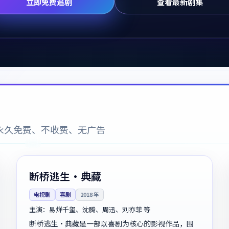
立即免费追剧
查看最新剧集
永久免费、不收费、无广告
98分钟
4K
中国
断桥逃生·典藏
电视剧
喜剧
2018
年
主演：
易烊千玺、沈腾、周迅、刘亦菲 等
断桥逃生·典藏是一部以喜剧为核心的影视作品，围