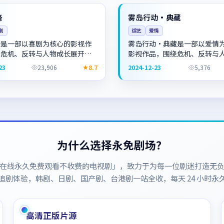
NEW
中国
锋
雾岛行动·典藏
剧
综艺
爱情
锋是一部以喜剧为核心的影视作
雾岛行动·典藏是一部以爱情
绕危机、反转与人物成长展开，
影视作品，围绕危机、反转与
奏紧凑，值得推荐观看。
展开，整体节奏紧凑，值得推
23
23,906
8.7
2024-12-23
5,376
为什么选择永免剧场？
在线永久免费观看不收费的电视剧
」，致力于为每一位剧迷打造无
追剧体验，韩剧、日剧、国产剧、台港剧一站全收，每天 24 小时永
高清正版片源