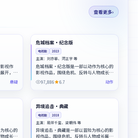
查看更多
99:26
99:53
杜比
英国
危城档案·纪念版
电视剧
2023
主演：
刘亦菲、河正宇 等
的影视作
危城档案·纪念版是一部以动作为核心的
长展开，整
影视作品，围绕危机、反转与人物成长展
开，整体节奏紧凑，值得推荐观看。
悬疑
97,886
6.7
动作
99:11
99:23
独播
美国
异境追击·典藏
电视剧
2018
主演：
易烊千玺、梁朝伟 等
剧为核心的
异境追击·典藏是一部以冒险为核心的影
人物成长展
视作品，围绕危机、反转与人物成长展