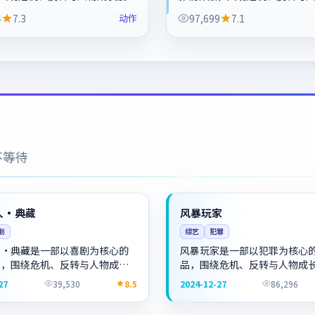
节奏紧凑，值得推荐观看。
开，整体节奏紧凑，值得推荐
4
7.3
动作
97,699
7.1
不等待
独播
NEW
中国
人·典藏
风暴玩家
剧
综艺
犯罪
人·典藏是一部以喜剧为核心的
风暴玩家是一部以犯罪为核心
品，围绕危机、反转与人物成长
品，围绕危机、反转与人物成
整体节奏紧凑，值得推荐观看。
整体节奏紧凑，值得推荐观看
27
39,530
8.5
2024-12-27
86,296
4K