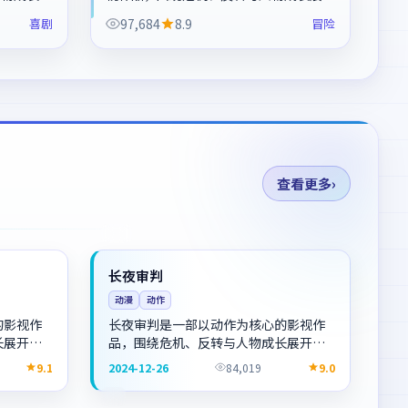
观看。
开，整体节奏紧凑，值得推荐观看。
喜剧
97,684
8.9
冒险
查看更多
独播
NEW
中国
NEW
长夜审判
动漫
动作
的影视作
长夜审判是一部以动作为核心的影视作
长展开，
品，围绕危机、反转与人物成长展开，
。
整体节奏紧凑，值得推荐观看。
9.1
2024-12-26
84,019
9.0
4K